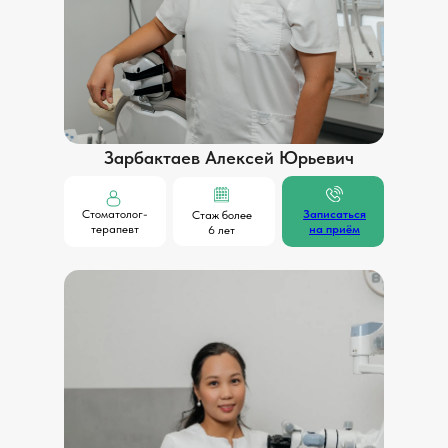
Меню
Главная
Виды проблем
Расчет стоимости
Этапы лечения
Примеры работ
Зарбактаев Алексей Юрьевич
Врачи
Стоматолог-
Записаться
Стаж более
терапевт
на приём
6 лет
© 2026 г.
Политика конфиденциальности
Разработка сайта