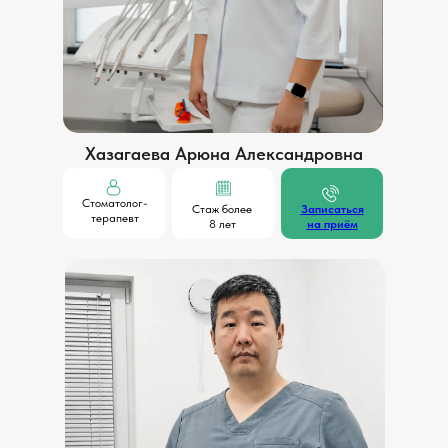
Хазагаева Арюна Александровна
Стоматолог-
Стаж более
Записаться
терапевт
8 лет
на приём