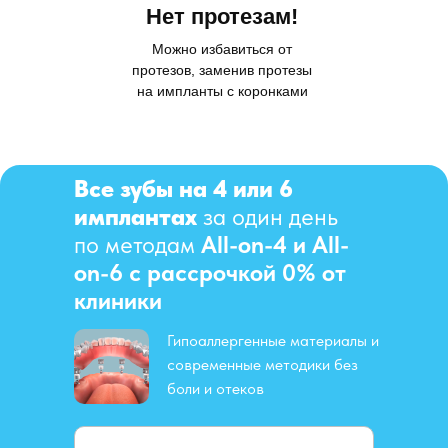
Нет протезам!
Можно избавиться от
протезов, заменив протезы
на импланты с коронками
Все зубы на 4 или 6
имплантах
за один день
по методам
All-on-4 и All-
on-6 с рассрочкой 0% от
клиники
Гипоаллергенные материалы и
современные методики без
боли и отеков