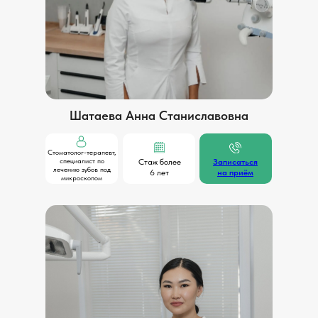
Шатаева Анна Станиславовна
Стоматолог-терапевт,
специалист по
Стаж более
Записаться
лечению зубов под
6 лет
на приём
микроскопом